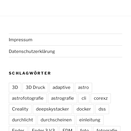
Impressum
Datenschutzerklärung
SCHLAGWÖRTER
3D
3D Druck
adaptive
astro
astrofotografie
astrografie
cli
corexz
Creality
deepskystacker
docker
dss
durchlicht
durchscheinen
einleitung
Ender
Ender 3 V3
FDM
foto
fotografie