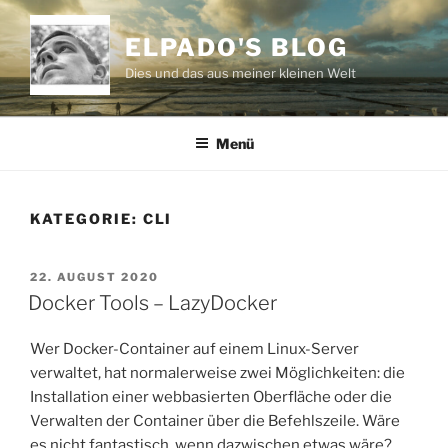
Zum
Inhalt
ELPADO'S BLOG
springen
Dies und das aus meiner kleinen Welt
Menü
KATEGORIE:
CLI
VERÖFFENTLICHT
22. AUGUST 2020
AM
Docker Tools – LazyDocker
Wer Docker-Container auf einem Linux-Server
verwaltet, hat normalerweise zwei Möglichkeiten: die
Installation einer webbasierten Oberfläche oder die
Verwalten der Container über die Befehlszeile. Wäre
es nicht fantastisch, wenn dazwischen etwas wäre?