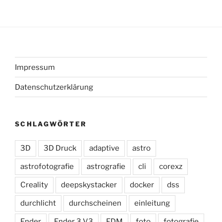
Impressum
Datenschutzerklärung
SCHLAGWÖRTER
3D
3D Druck
adaptive
astro
astrofotografie
astrografie
cli
corexz
Creality
deepskystacker
docker
dss
durchlicht
durchscheinen
einleitung
Ender
Ender 3 V3
FDM
foto
fotografie