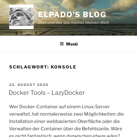
Zum
Inhalt
ELPADO'S BLOG
springen
Dies und das aus meiner kleinen Welt
Menü
SCHLAGWORT:
KONSOLE
VERÖFFENTLICHT
22. AUGUST 2020
AM
Docker Tools – LazyDocker
Wer Docker-Container auf einem Linux-Server
verwaltet, hat normalerweise zwei Möglichkeiten: die
Installation einer webbasierten Oberfläche oder die
Verwalten der Container über die Befehlszeile. Wäre
es nicht fantastisch, wenn dazwischen etwas wäre?