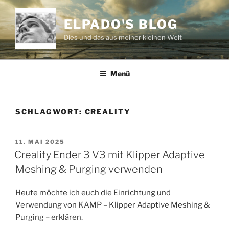
Zum
Inhalt
ELPADO'S BLOG
springen
Dies und das aus meiner kleinen Welt
Menü
SCHLAGWORT:
CREALITY
VERÖFFENTLICHT
11. MAI 2025
AM
Creality Ender 3 V3 mit Klipper Adaptive
Meshing & Purging verwenden
Heute möchte ich euch die Einrichtung und
Verwendung von KAMP – Klipper Adaptive Meshing &
Purging – erklären.