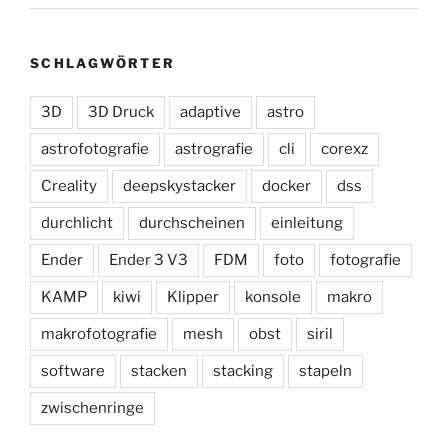
SCHLAGWÖRTER
3D
3D Druck
adaptive
astro
astrofotografie
astrografie
cli
corexz
Creality
deepskystacker
docker
dss
durchlicht
durchscheinen
einleitung
Ender
Ender 3 V3
FDM
foto
fotografie
KAMP
kiwi
Klipper
konsole
makro
makrofotografie
mesh
obst
siril
software
stacken
stacking
stapeln
zwischenringe