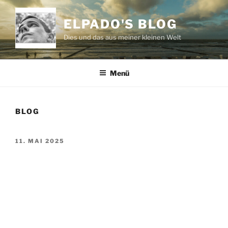
Zum
Inhalt
ELPADO'S BLOG
springen
Dies und das aus meiner kleinen Welt
Menü
BLOG
VERÖFFENTLICHT
11. MAI 2025
AM