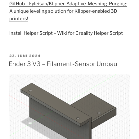
GitHub – kyleisah/Klipper-Adaptive-Meshing-Purging:
A unique leveling solution for Klipper-enabled 3D
printers!
Install Helper Script – Wiki for Creality Helper Script
VERÖFFENTLICHT
23. JUNI 2024
AM
Ender 3 V3 – Filament-Sensor Umbau