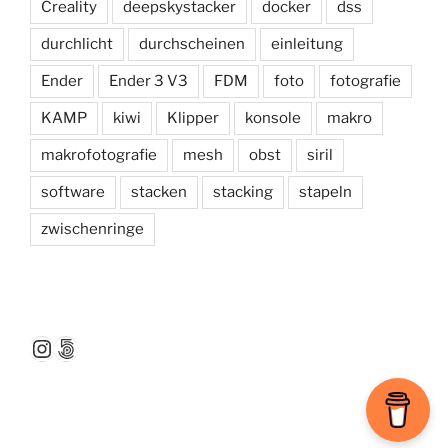
Creality
deepskystacker
docker
dss
durchlicht
durchscheinen
einleitung
Ender
Ender 3 V3
FDM
foto
fotografie
KAMP
kiwi
Klipper
konsole
makro
makrofotografie
mesh
obst
siril
software
stacken
stacking
stapeln
zwischenringe
Instagram
500px