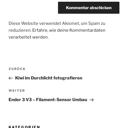
Diese Website verwendet Akismet, um Spam zu
reduzieren.
Erfahre, wie deine Kommentardaten
verarbeitet werden.
Beitragsnavigation
Vorheriger
ZURÜCK
Beitrag
Kiwi im Durchlicht fotografieren
Nächster
WEITER
Beitrag
Ender 3 V3 – Filament-Sensor Umbau
KATEGORIEN