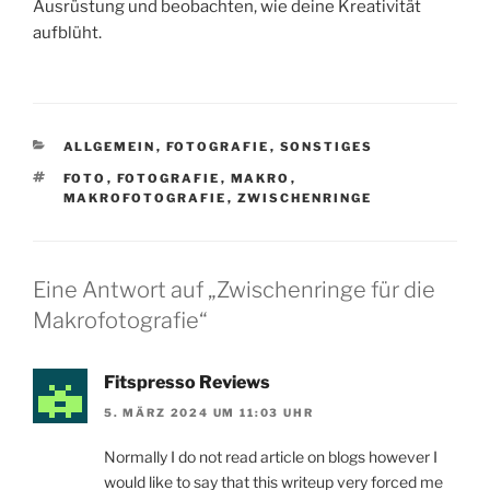
Ausrüstung und beobachten, wie deine Kreativität
aufblüht.
KATEGORIEN
ALLGEMEIN
,
FOTOGRAFIE
,
SONSTIGES
SCHLAGWÖRTER
FOTO
,
FOTOGRAFIE
,
MAKRO
,
MAKROFOTOGRAFIE
,
ZWISCHENRINGE
Eine Antwort auf „Zwischenringe für die
Makrofotografie“
Fitspresso Reviews
5. MÄRZ 2024 UM 11:03 UHR
Normally I do not read article on blogs however I
would like to say that this writeup very forced me