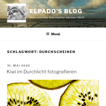
Zum
Inhalt
ELPADO'S BLOG
springen
Dies und das aus meiner kleinen Welt
Menü
SCHLAGWORT:
DURCHSCHEINEN
VERÖFFENTLICHT
31. MAI 2022
AM
Kiwi im Durchlicht fotografieren