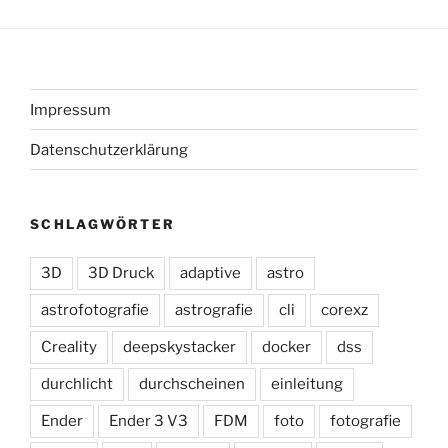
Impressum
Datenschutzerklärung
SCHLAGWÖRTER
3D
3D Druck
adaptive
astro
astrofotografie
astrografie
cli
corexz
Creality
deepskystacker
docker
dss
durchlicht
durchscheinen
einleitung
Ender
Ender 3 V3
FDM
foto
fotografie